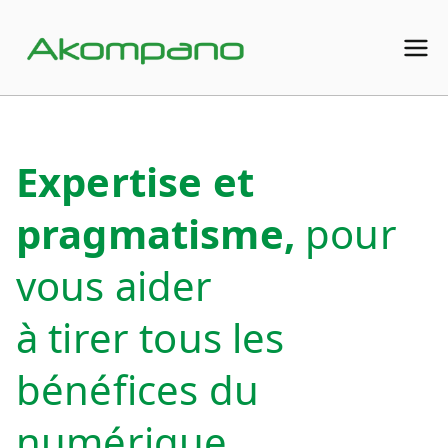
Aller
au
Akompa
contenu
no
Expertise et
pragmatisme,
pour
vous aider
à tirer tous les
bénéfices du
numérique